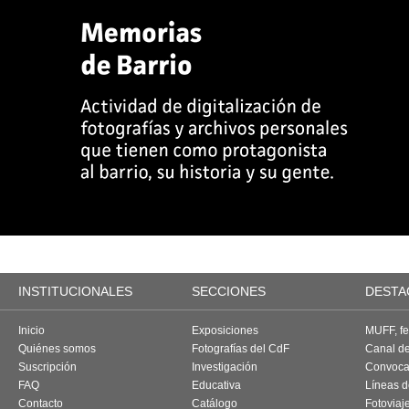
INSTITUCIONALES
SECCIONES
DESTA
Inicio
Exposiciones
MUFF, fes
Quiénes somos
Fotografías del CdF
Canal d
Suscripción
Investigación
Convoca
FAQ
Educativa
Líneas d
Contacto
Catálogo
Fotoviaj