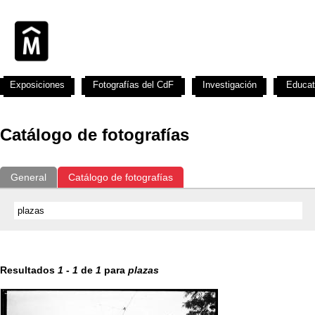
Exposiciones
Fotografías del CdF
Investigación
Educat
Catálogo de fotografías
General
Catálogo de fotografías
Resultados
1
-
1
de
1
para
plazas