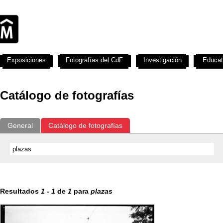
Exposiciones
Fotografías del CdF
Investigación
Educat
Catálogo de fotografías
General
Catálogo de fotografías
Resultados
1
-
1
de
1
para
plazas