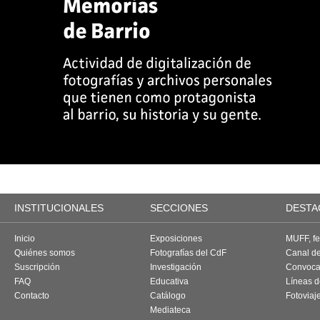
INSTITUCIONALES
SECCIONES
DESTA
Inicio
Exposiciones
MUFF, fes
Quiénes somos
Fotografías del CdF
Canal d
Suscripción
Investigación
Convoca
FAQ
Educativa
Líneas d
Contacto
Catálogo
Fotoviaj
Mediateca