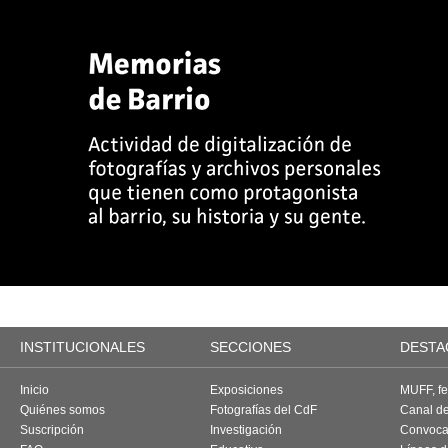
INSTITUCIONALES
SECCIONES
DESTA
Inicio
Exposiciones
MUFF, fes
Quiénes somos
Fotografías del CdF
Canal d
Suscripción
Investigación
Convoca