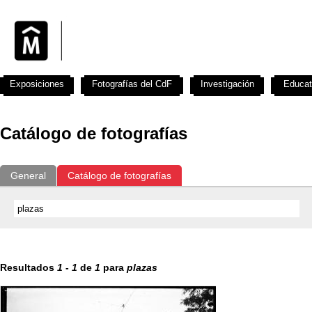
Exposiciones
Fotografías del CdF
Investigación
Educat
Catálogo de fotografías
General
Catálogo de fotografías
Resultados
1
-
1
de
1
para
plazas