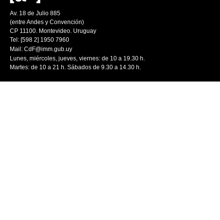
Av. 18 de Julio 885
(entre Andes y Convención)
CP 11100. Montevideo. Uruguay
Tel: [598 2] 1950 7960
Mail:
CdF@imm.gub.uy
Lunes, miércoles, jueves, viernes: de 10 a 19.30 h.
Martes: de 10 a 21 h. Sábados de 9.30 a 14.30 h.