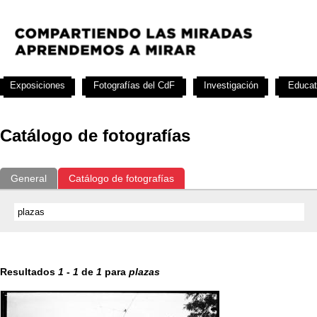
Exposiciones
Fotografías del CdF
Investigación
Educat
Catálogo de fotografías
General
Catálogo de fotografías
Resultados
1
-
1
de
1
para
plazas