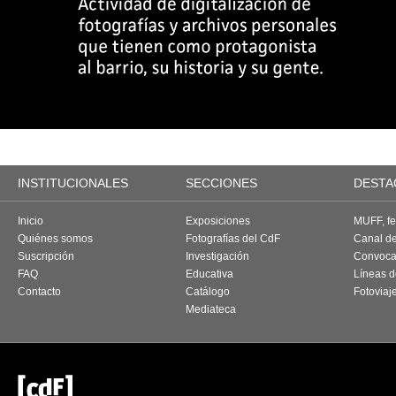
INSTITUCIONALES
SECCIONES
DESTA
Inicio
Exposiciones
MUFF, fes
Quiénes somos
Fotografías del CdF
Canal d
Suscripción
Investigación
Convoca
FAQ
Educativa
Líneas d
Contacto
Catálogo
Fotoviaj
Mediateca