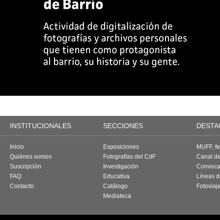
INSTITUCIONALES
SECCIONES
DESTA
Inicio
Exposiciones
MUFF, fes
Quiénes somos
Fotografías del CdF
Canal d
Suscripción
Investigación
Convoca
FAQ
Educativa
Líneas d
Contacto
Catálogo
Fotoviaj
Mediateca