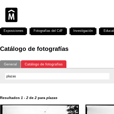
Exposiciones
Fotografías del CdF
Investigación
Educat
Catálogo de fotografías
General
Catálogo de fotografías
Resultados
1
-
2
de
2
para
plazas