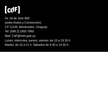
Av. 18 de Julio 885
(entre Andes y Convención)
CP 11100. Montevideo. Uruguay
Tel: [598 2] 1950 7960
Mail:
CdF@imm.gub.uy
Lunes, miércoles, jueves, viernes: de 10 a 19.30 h.
Martes: de 10 a 21 h. Sábados de 9.30 a 14.30 h.