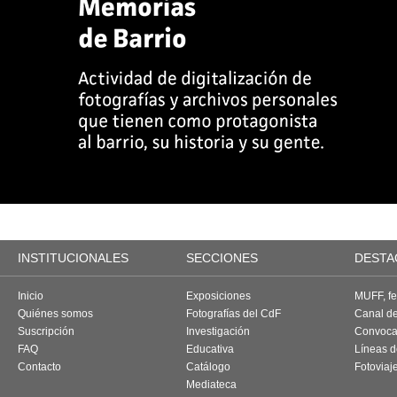
INSTITUCIONALES
SECCIONES
DESTA
Inicio
Exposiciones
MUFF, fes
Quiénes somos
Fotografías del CdF
Canal d
Suscripción
Investigación
Convoca
FAQ
Educativa
Líneas d
Contacto
Catálogo
Fotoviaj
Mediateca