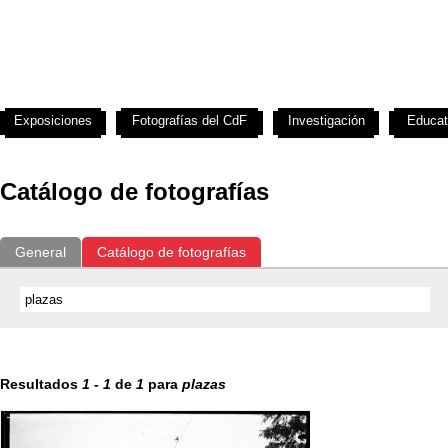
Exposiciones
Fotografías del CdF
Investigación
Educat
Catálogo de fotografías
General
Catálogo de fotografías
Resultados
1
-
1
de
1
para
plazas