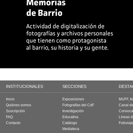
INSTITUCIONALES
SECCIONES
DESTA
Inicio
Exposiciones
MUFF, fes
Quiénes somos
Fotografías del CdF
Canal d
Suscripción
Investigación
Convoca
FAQ
Educativa
Líneas d
Contacto
Catálogo
Fotoviaj
Mediateca