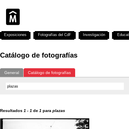
Exposiciones
Fotografías del CdF
Investigación
Educat
Catálogo de fotografías
General
Catálogo de fotografías
Resultados
1
-
1
de
1
para
plazas