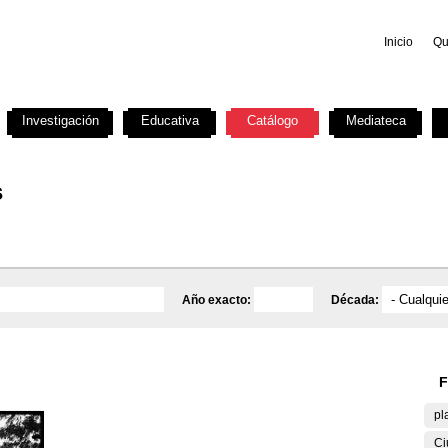
Inicio
Qu
Investigación
Educativa
Catálogo
Mediateca
s
Año exacto:
Década:
F
pl
Ci