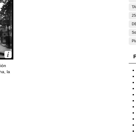
T
25
DE
So
Pl
P
ción
ha, la