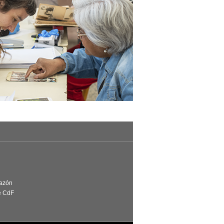
Razón
e CdF