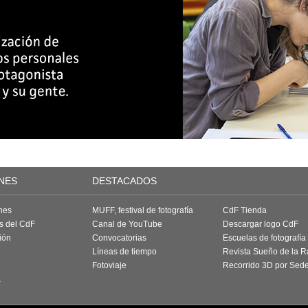
NES
DESTACADOS
nes
MUFF, festival de fotografía
CdF Tienda
as del CdF
Canal de YouTube
Descargar logo CdF
ión
Convocatorias
Escuelas de fotografía
Líneas de tiempo
Revista Sueño de la 
Fotoviaje
Recorrido 3D por Sed
a