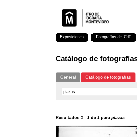
Exposiciones
Fotografías del CdF
Catálogo de fotografía
General
Catálogo de fotografías
Resultados
1
-
1
de
1
para
plazas