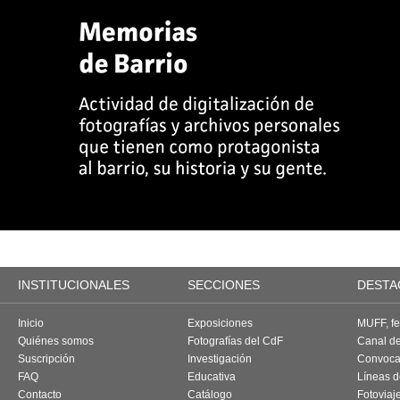
INSTITUCIONALES
SECCIONES
DESTA
Inicio
Exposiciones
MUFF, fes
Quiénes somos
Fotografías del CdF
Canal d
Suscripción
Investigación
Convoca
FAQ
Educativa
Líneas d
Contacto
Catálogo
Fotoviaj