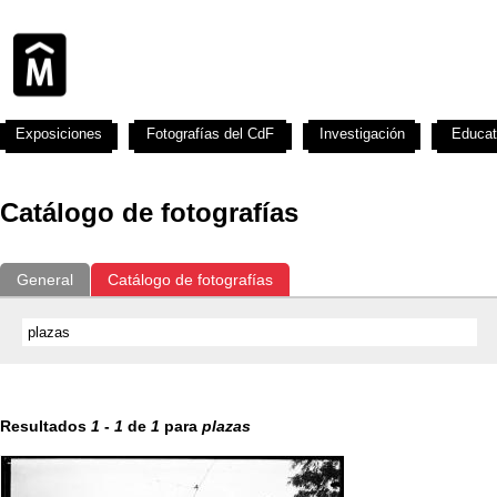
Exposiciones
Fotografías del CdF
Investigación
Educat
Catálogo de fotografías
General
Catálogo de fotografías
Resultados
1
-
1
de
1
para
plazas