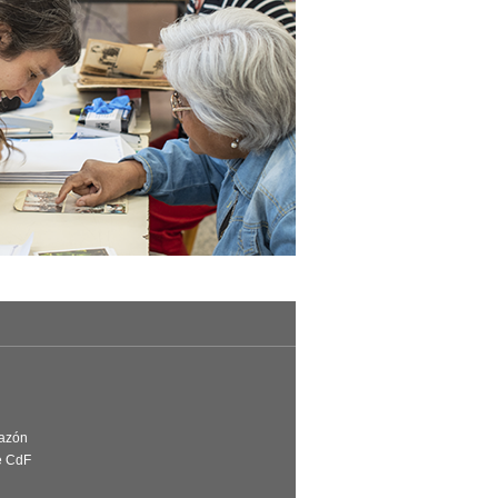
Razón
e CdF