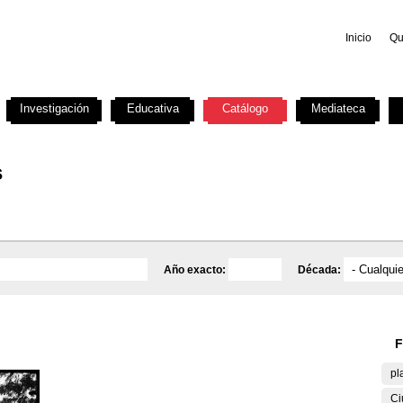
Inicio
Qu
Investigación
Educativa
Catálogo
Mediateca
s
Año exacto:
Década:
F
pl
Ci