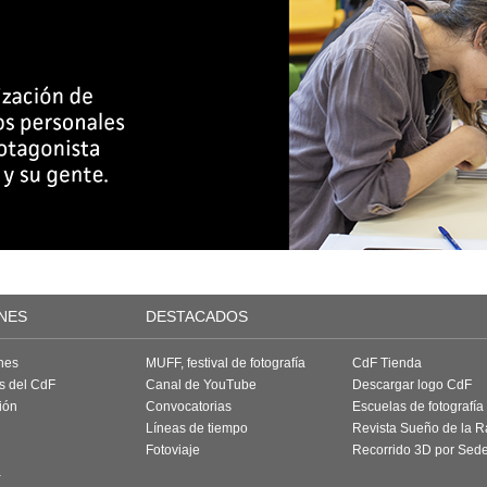
NES
DESTACADOS
nes
MUFF, festival de fotografía
CdF Tienda
as del CdF
Canal de YouTube
Descargar logo CdF
ión
Convocatorias
Escuelas de fotografía
Líneas de tiempo
Revista Sueño de la 
Fotoviaje
Recorrido 3D por Sed
a