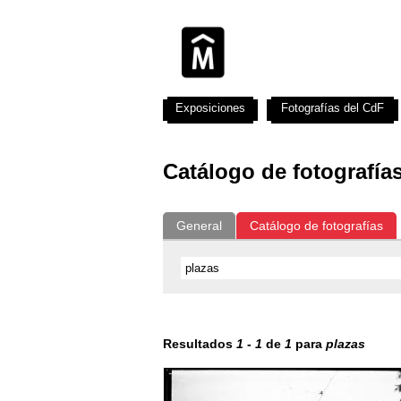
Exposiciones
Fotografías del CdF
Catálogo de fotografía
General
Catálogo de fotografías
Resultados
1
-
1
de
1
para
plazas