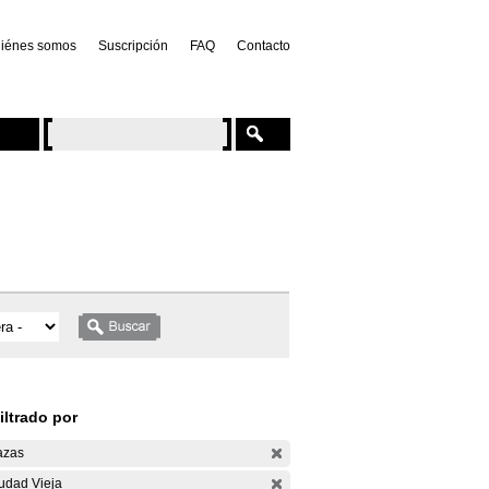
iénes somos
Suscripción
FAQ
Contacto
iltrado por
azas
udad Vieja