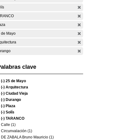
lís
ARANCO
aza
 de Mayo
quitectura
rango
alabras clave
(-)
25 de Mayo
(-)
Arquitectura
(-)
Ciudad Vieja
(-)
Durango
(-)
Plaza
(-)
Solís
(-)
TARANCO
Calle (1)
Circunvalación (1)
DE ZABALA Bruno Mauricio (1)