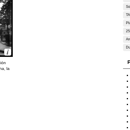
So
T
Pl
25
Ar
Du
P
ción
ha, la