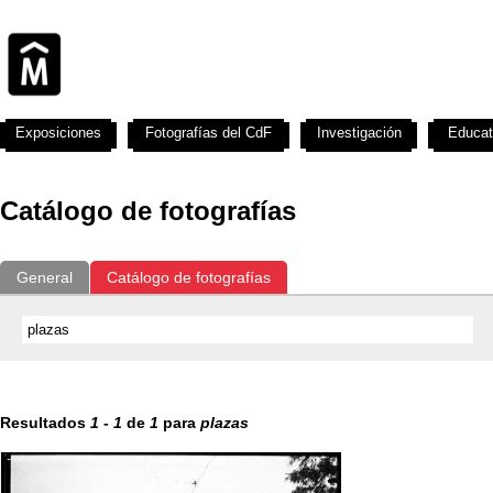
Exposiciones
Fotografías del CdF
Investigación
Educat
Catálogo de fotografías
General
Catálogo de fotografías
Resultados
1
-
1
de
1
para
plazas