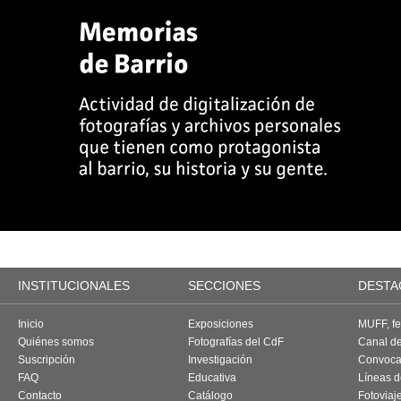
INSTITUCIONALES
SECCIONES
DESTA
Inicio
Exposiciones
MUFF, fes
Quiénes somos
Fotografías del CdF
Canal d
Suscripción
Investigación
Convoca
FAQ
Educativa
Líneas d
Contacto
Catálogo
Fotoviaj