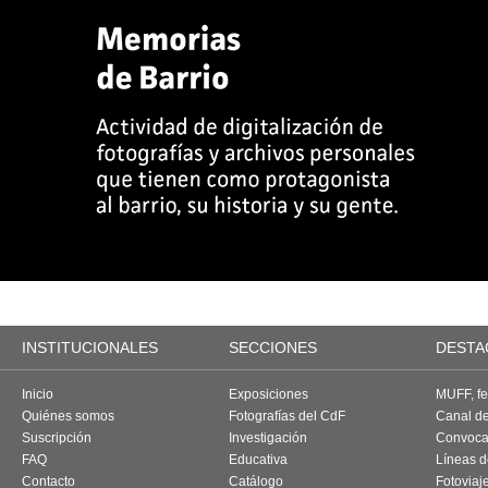
INSTITUCIONALES
SECCIONES
DESTA
Inicio
Exposiciones
MUFF, fes
Quiénes somos
Fotografías del CdF
Canal d
Suscripción
Investigación
Convoca
FAQ
Educativa
Líneas d
Contacto
Catálogo
Fotoviaj