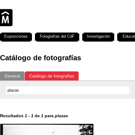
Exposiciones
Fotografías del CdF
Investigación
Educat
Catálogo de fotografías
General
Catálogo de fotografías
Resultados
1
-
1
de
1
para
plazas