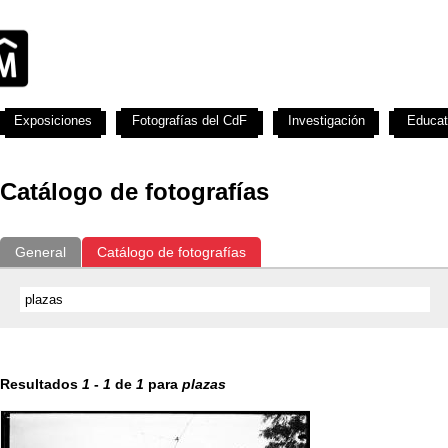
Exposiciones
Fotografías del CdF
Investigación
Educat
Catálogo de fotografías
General
Catálogo de fotografías
Resultados
1
-
1
de
1
para
plazas