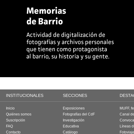
INSTITUCIONALES
SECCIONES
DESTA
Inicio
Exposiciones
MUFF, fes
Quiénes somos
Fotografías del CdF
Canal d
Suscripción
Investigación
Convoca
FAQ
Educativa
Líneas d
Contacto
Catálogo
Fotoviaj