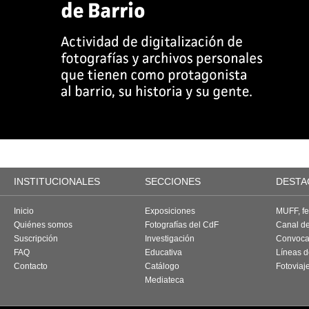
INSTITUCIONALES
SECCIONES
DESTA
Inicio
Exposiciones
MUFF, fes
Quiénes somos
Fotografías del CdF
Canal d
Suscripción
Investigación
Convoca
FAQ
Educativa
Líneas d
Contacto
Catálogo
Fotoviaj
Mediateca