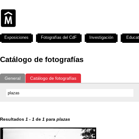
Exposiciones
Fotografías del CdF
Investigación
Educat
Catálogo de fotografías
General
Catálogo de fotografías
Resultados
1
-
1
de
1
para
plazas