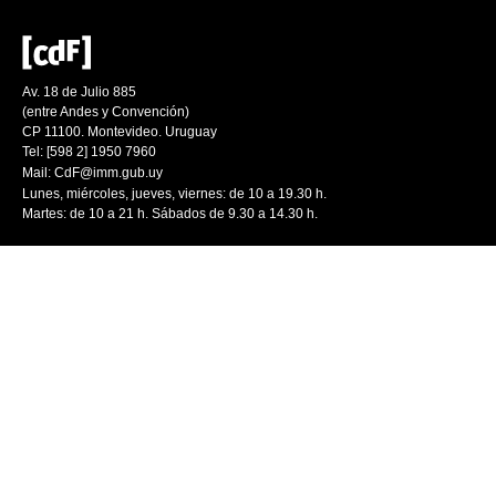
Av. 18 de Julio 885
(entre Andes y Convención)
CP 11100. Montevideo. Uruguay
Tel: [598 2] 1950 7960
Mail:
CdF@imm.gub.uy
Lunes, miércoles, jueves, viernes: de 10 a 19.30 h.
Martes: de 10 a 21 h. Sábados de 9.30 a 14.30 h.