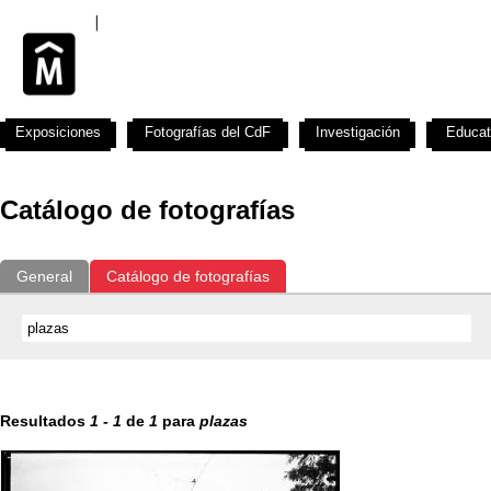
Exposiciones
Fotografías del CdF
Investigación
Educat
Catálogo de fotografías
General
Catálogo de fotografías
Resultados
1
-
1
de
1
para
plazas