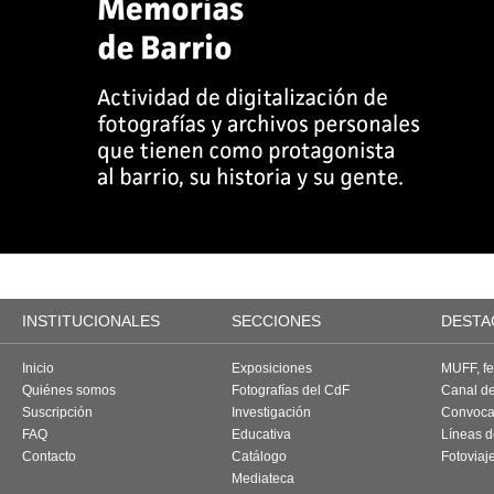
INSTITUCIONALES
SECCIONES
DESTA
Inicio
Exposiciones
MUFF, fes
Quiénes somos
Fotografías del CdF
Canal d
Suscripción
Investigación
Convoca
FAQ
Educativa
Líneas d
Contacto
Catálogo
Fotoviaj
Mediateca