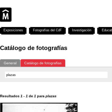
Exposiciones
Fotografías del CdF
Investigación
Educat
Catálogo de fotografías
General
Catálogo de fotografías
Resultados
1
-
1
de
1
para
plazas