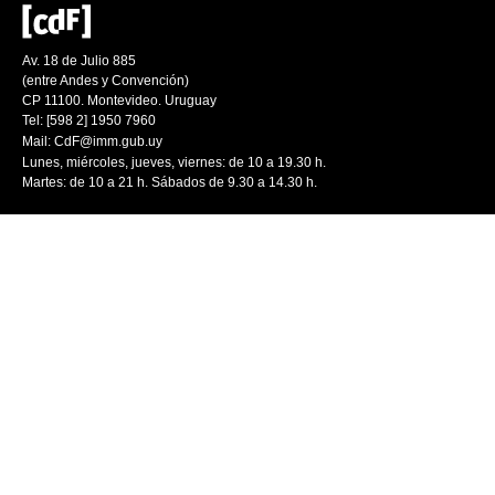
Av. 18 de Julio 885
(entre Andes y Convención)
CP 11100. Montevideo. Uruguay
Tel: [598 2] 1950 7960
Mail:
CdF@imm.gub.uy
Lunes, miércoles, jueves, viernes: de 10 a 19.30 h.
Martes: de 10 a 21 h. Sábados de 9.30 a 14.30 h.