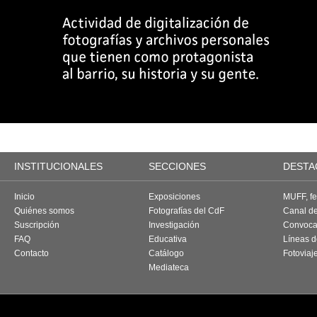
INSTITUCIONALES
SECCIONES
DESTA
Inicio
Exposiciones
MUFF, fes
Quiénes somos
Fotografías del CdF
Canal d
Suscripción
Investigación
Convoca
FAQ
Educativa
Líneas d
Contacto
Catálogo
Fotoviaj
Mediateca