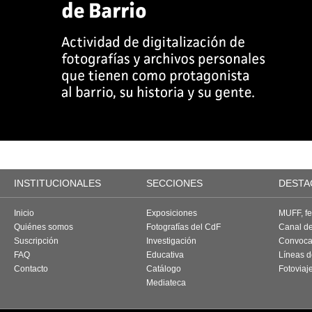
INSTITUCIONALES
SECCIONES
DESTA
Inicio
Exposiciones
MUFF, fes
Quiénes somos
Fotografías del CdF
Canal d
Suscripción
Investigación
Convoca
FAQ
Educativa
Líneas d
Contacto
Catálogo
Fotoviaj
Mediateca