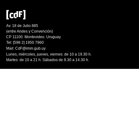
Av. 18 de Julio 885
(entre Andes y Convención)
CP 11100. Montevideo. Uruguay
Tel: [598 2] 1950 7960
Mail:
CdF@imm.gub.uy
Lunes, miércoles, jueves, viernes: de 10 a 19.30 h.
Martes: de 10 a 21 h. Sábados de 9.30 a 14.30 h.