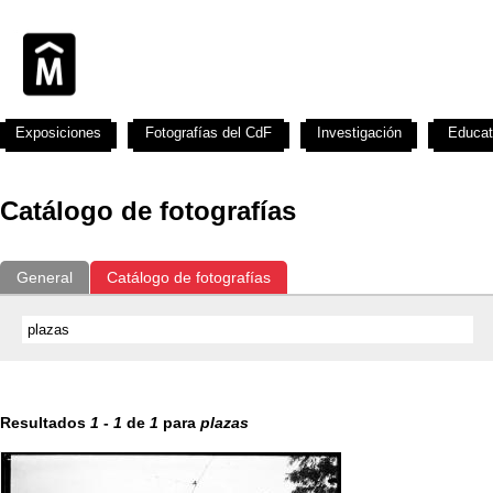
Exposiciones
Fotografías del CdF
Investigación
Educat
Catálogo de fotografías
General
Catálogo de fotografías
Resultados
1
-
1
de
1
para
plazas