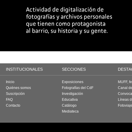
INSTITUCIONALES
SECCIONES
DESTA
Inicio
Exposiciones
MUFF, fes
Quiénes somos
Fotografías del CdF
Canal d
Suscripción
Investigación
Convoca
FAQ
Educativa
Líneas d
Contacto
Catálogo
Fotoviaj
Mediateca