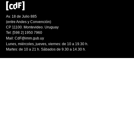
Av. 18 de Julio 885
(entre Andes y Convención)
CP 11100. Montevideo. Uruguay
Tel: [598 2] 1950 7960
Mail:
CdF@imm.gub.uy
Lunes, miércoles, jueves, viernes: de 10 a 19.30 h.
Martes: de 10 a 21 h. Sábados de 9.30 a 14.30 h.