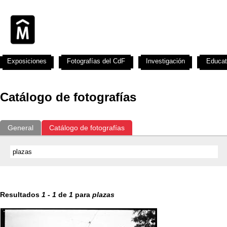
Exposiciones
Fotografías del CdF
Investigación
Educat
Catálogo de fotografías
General
Catálogo de fotografías
Resultados
1
-
1
de
1
para
plazas