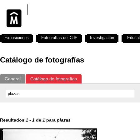
Exposiciones
Fotografías del CdF
Investigación
Educat
Catálogo de fotografías
General
Catálogo de fotografías
Resultados
1
-
1
de
1
para
plazas