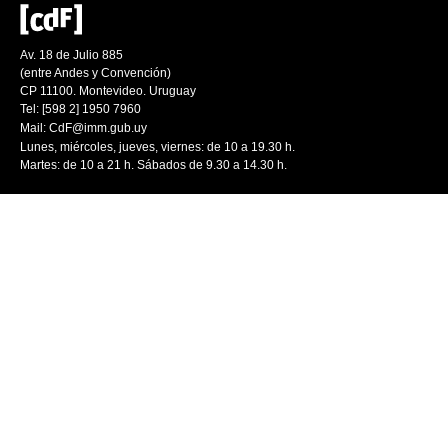
Av. 18 de Julio 885
(entre Andes y Convención)
CP 11100. Montevideo. Uruguay
Tel: [598 2] 1950 7960
Mail:
CdF@imm.gub.uy
Lunes, miércoles, jueves, viernes: de 10 a 19.30 h.
Martes: de 10 a 21 h. Sábados de 9.30 a 14.30 h.