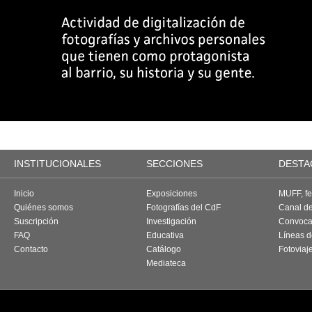
INSTITUCIONALES
SECCIONES
DESTA
Inicio
Exposiciones
MUFF, fes
Quiénes somos
Fotografías del CdF
Canal d
Suscripción
Investigación
Convoca
FAQ
Educativa
Líneas d
Contacto
Catálogo
Fotoviaj
Mediateca