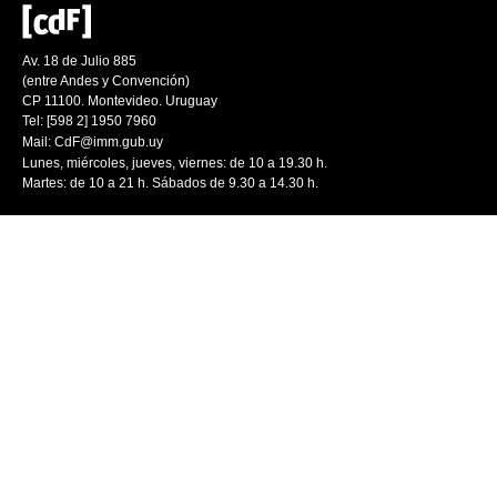
Av. 18 de Julio 885
(entre Andes y Convención)
CP 11100. Montevideo. Uruguay
Tel: [598 2] 1950 7960
Mail:
CdF@imm.gub.uy
Lunes, miércoles, jueves, viernes: de 10 a 19.30 h.
Martes: de 10 a 21 h. Sábados de 9.30 a 14.30 h.