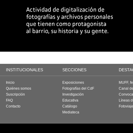
INSTITUCIONALES
SECCIONES
DESTA
Inicio
Exposiciones
MUFF, fes
Quiénes somos
Fotografías del CdF
Canal d
Suscripción
Investigación
Convoca
FAQ
Educativa
Líneas d
Contacto
Catálogo
Fotoviaj
Mediateca