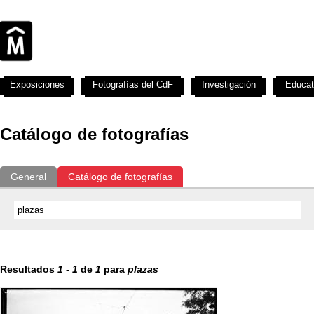
Exposiciones
Fotografías del CdF
Investigación
Educat
Catálogo de fotografías
General
Catálogo de fotografías
Resultados
1
-
1
de
1
para
plazas