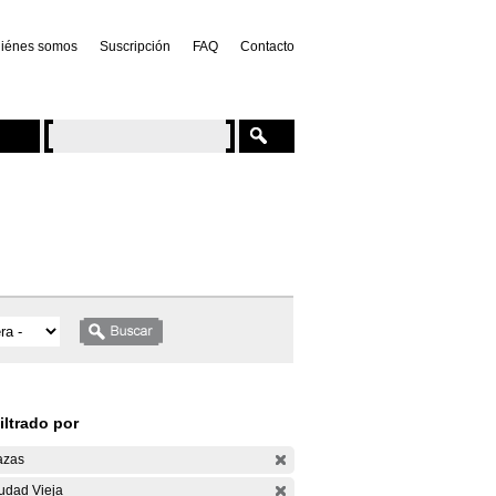
iénes somos
Suscripción
FAQ
Contacto
iltrado por
azas
udad Vieja