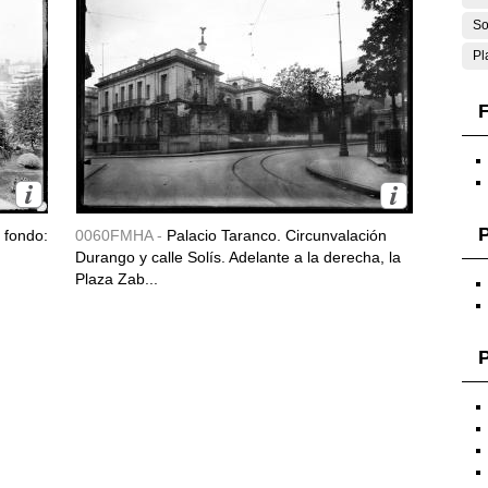
So
Pl
F
l fondo:
0060FMHA -
Palacio Taranco. Circunvalación
Durango y calle Solís. Adelante a la derecha, la
Plaza Zab...
P