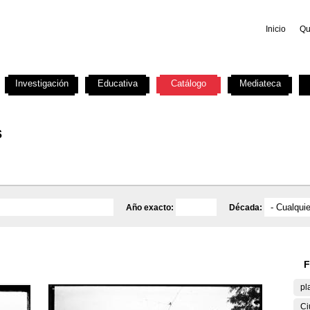
Inicio
Qu
Investigación
Educativa
Catálogo
Mediateca
s
Año exacto:
Década:
F
pl
Ci