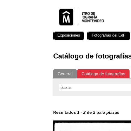
Exposiciones
Fotografías del CdF
Catálogo de fotografía
General
Catálogo de fotografías
Resultados
1
-
2
de
2
para
plazas