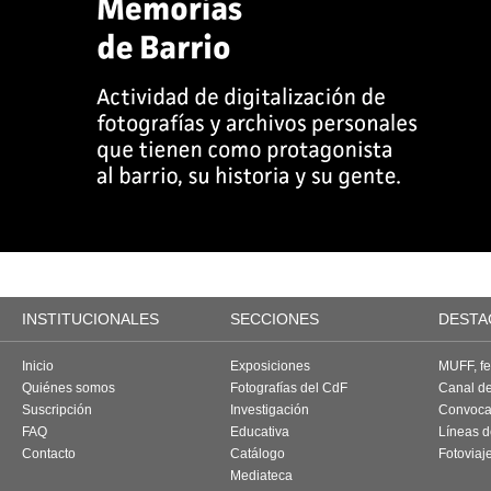
INSTITUCIONALES
SECCIONES
DESTA
Inicio
Exposiciones
MUFF, fes
Quiénes somos
Fotografías del CdF
Canal d
Suscripción
Investigación
Convoca
FAQ
Educativa
Líneas d
Contacto
Catálogo
Fotoviaj
Mediateca