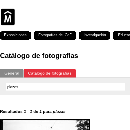
Exposiciones
Fotografías del CdF
Investigación
Educat
Catálogo de fotografías
General
Catálogo de fotografías
Resultados
1
-
1
de
1
para
plazas