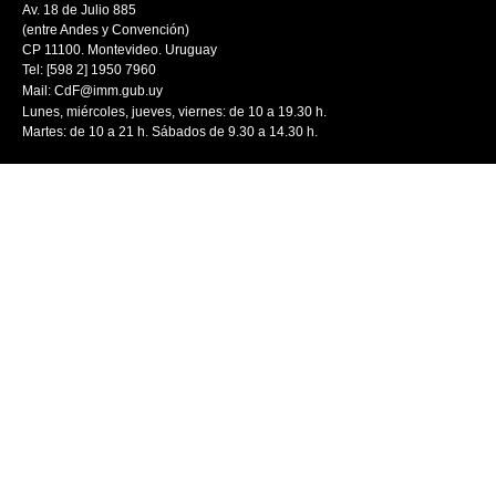
Av. 18 de Julio 885
(entre Andes y Convención)
CP 11100. Montevideo. Uruguay
Tel: [598 2] 1950 7960
Mail:
CdF@imm.gub.uy
Lunes, miércoles, jueves, viernes: de 10 a 19.30 h.
Martes: de 10 a 21 h. Sábados de 9.30 a 14.30 h.