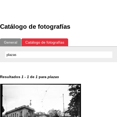
Exposiciones
Fotografías del CdF
Investigación
Educat
Catálogo de fotografías
General
Catálogo de fotografías
Resultados
1
-
1
de
1
para
plazas