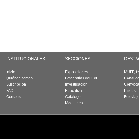
INSTITUCIONALES
SECCIONES
DESTA
Inicio
Exposiciones
MUFF, fes
Quiénes somos
Fotografías del CdF
Canal d
Suscripción
Investigación
Convoca
FAQ
Educativa
Líneas d
Contacto
Catálogo
Fotoviaj
Mediateca