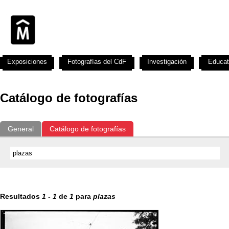
Exposiciones
Fotografías del CdF
Investigación
Educat
Catálogo de fotografías
General
Catálogo de fotografías
Resultados
1
-
1
de
1
para
plazas