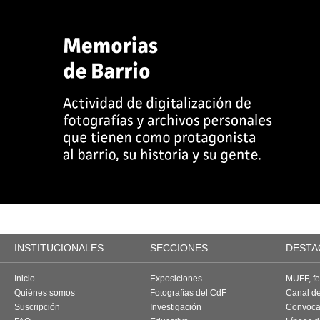
INSTITUCIONALES
SECCIONES
DESTA
Inicio
Exposiciones
MUFF, fes
Quiénes somos
Fotografías del CdF
Canal d
Suscripción
Investigación
Convoca