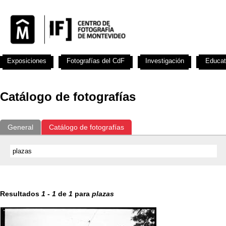
Exposiciones
Fotografías del CdF
Investigación
Educat
Catálogo de fotografías
General
Catálogo de fotografías
Resultados
1
-
1
de
1
para
plazas