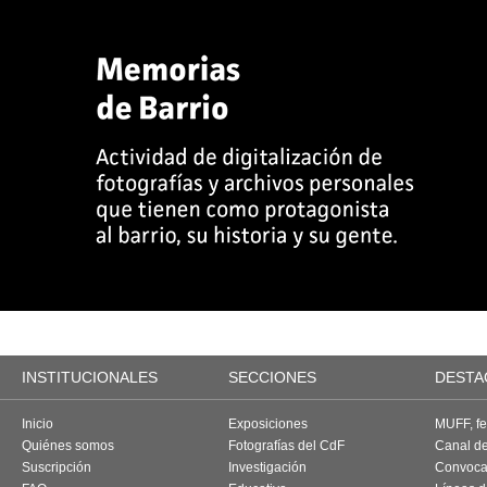
INSTITUCIONALES
SECCIONES
DESTA
Inicio
Exposiciones
MUFF, fes
Quiénes somos
Fotografías del CdF
Canal d
Suscripción
Investigación
Convoca