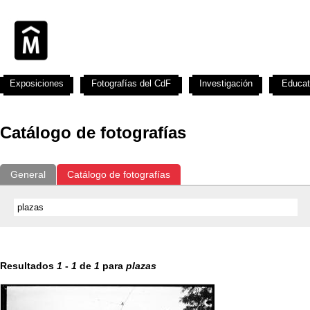
Exposiciones
Fotografías del CdF
Investigación
Educat
Catálogo de fotografías
General
Catálogo de fotografías
Resultados
1
-
1
de
1
para
plazas