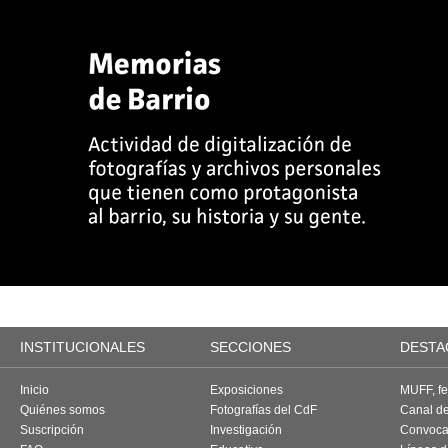
INSTITUCIONALES
SECCIONES
DESTA
Inicio
Exposiciones
MUFF, fes
Quiénes somos
Fotografías del CdF
Canal d
Suscripción
Investigación
Convoca