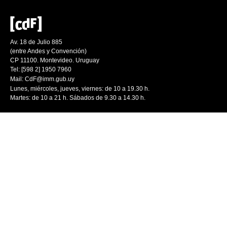
Av. 18 de Julio 885
(entre Andes y Convención)
CP 11100. Montevideo. Uruguay
Tel: [598 2] 1950 7960
Mail:
CdF@imm.gub.uy
Lunes, miércoles, jueves, viernes: de 10 a 19.30 h.
Martes: de 10 a 21 h. Sábados de 9.30 a 14.30 h.