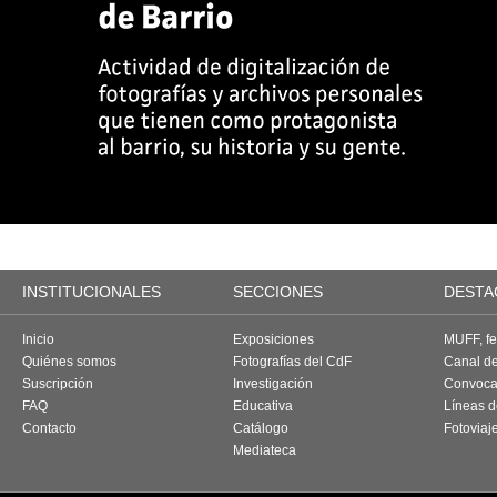
INSTITUCIONALES
SECCIONES
DESTA
Inicio
Exposiciones
MUFF, fes
Quiénes somos
Fotografías del CdF
Canal d
Suscripción
Investigación
Convoca
FAQ
Educativa
Líneas d
Contacto
Catálogo
Fotoviaj
Mediateca