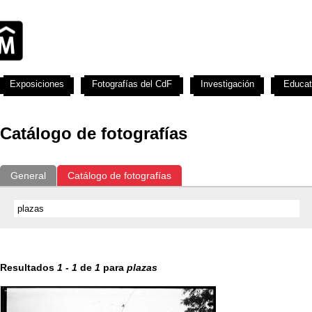
Exposiciones
Fotografías del CdF
Investigación
Educat
Catálogo de fotografías
General
Catálogo de fotografías
Resultados
1
-
1
de
1
para
plazas