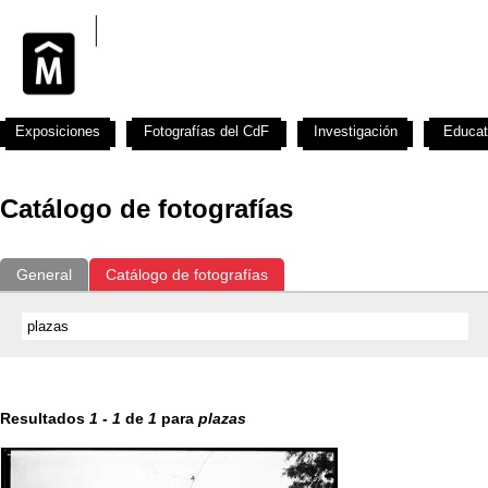
Exposiciones
Fotografías del CdF
Investigación
Educat
Catálogo de fotografías
General
Catálogo de fotografías
Resultados
1
-
1
de
1
para
plazas