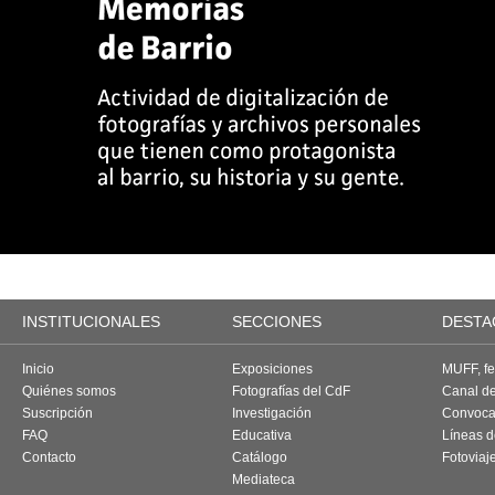
INSTITUCIONALES
SECCIONES
DESTA
Inicio
Exposiciones
MUFF, fes
Quiénes somos
Fotografías del CdF
Canal d
Suscripción
Investigación
Convoca
FAQ
Educativa
Líneas d
Contacto
Catálogo
Fotoviaj
Mediateca