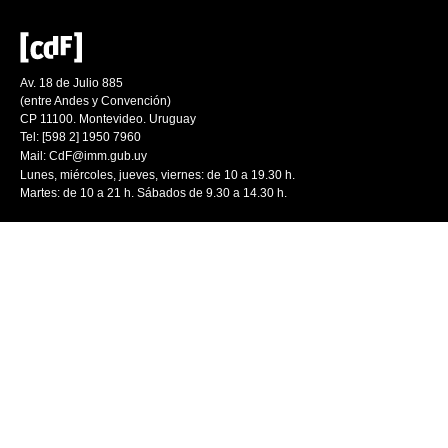
Av. 18 de Julio 885
(entre Andes y Convención)
CP 11100. Montevideo. Uruguay
Tel: [598 2] 1950 7960
Mail:
CdF@imm.gub.uy
Lunes, miércoles, jueves, viernes: de 10 a 19.30 h.
Martes: de 10 a 21 h. Sábados de 9.30 a 14.30 h.