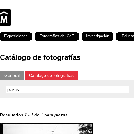
Exposiciones
Fotografías del CdF
Investigación
Educat
Catálogo de fotografías
General
Catálogo de fotografías
Resultados
1
-
1
de
1
para
plazas