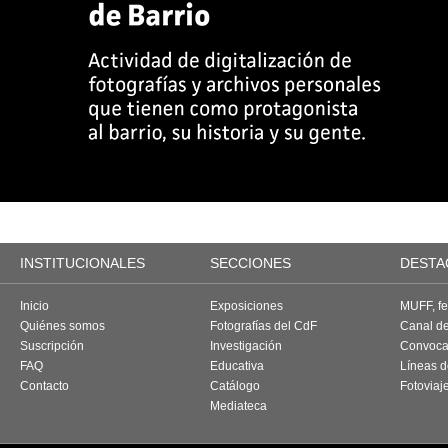
INSTITUCIONALES
SECCIONES
DESTA
Inicio
Exposiciones
MUFF, fes
Quiénes somos
Fotografías del CdF
Canal d
Suscripción
Investigación
Convoca
FAQ
Educativa
Líneas d
Contacto
Catálogo
Fotoviaj
Mediateca