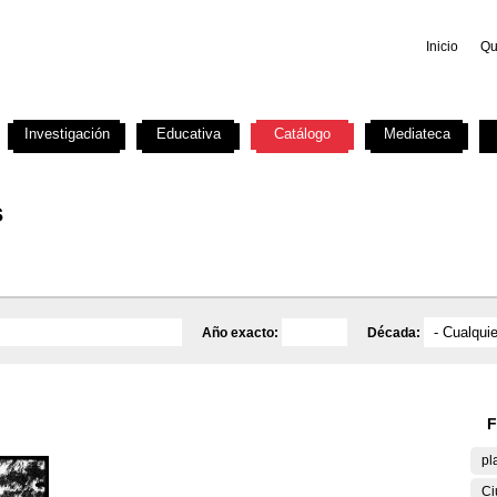
Inicio
Qu
Investigación
Educativa
Catálogo
Mediateca
s
Año exacto:
Década:
F
pl
Ci