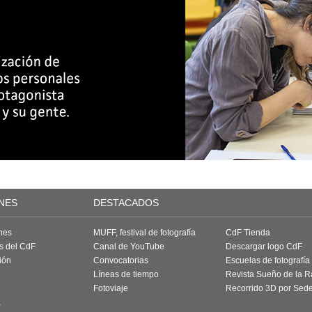
NES
DESTACADOS
nes
MUFF, festival de fotografía
CdF Tienda
as del CdF
Canal de YouTube
Descargar logo CdF
ión
Convocatorias
Escuelas de fotografía
Líneas de tiempo
Revista Sueño de la 
Fotoviaje
Recorrido 3D por Sed
a