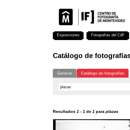
Exposiciones
Fotografías del CdF
Catálogo de fotografía
General
Catálogo de fotografías
Resultados
1
-
1
de
1
para
plazas