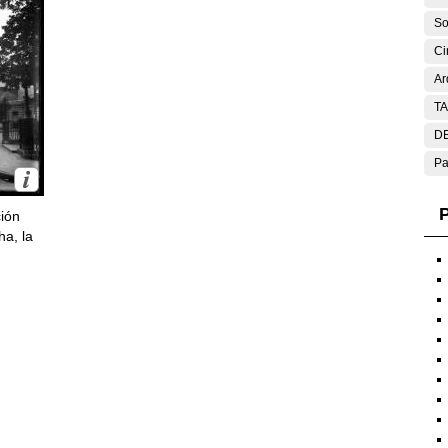
So
Ci
Ar
T
DE
Pa
P
ción
ha, la