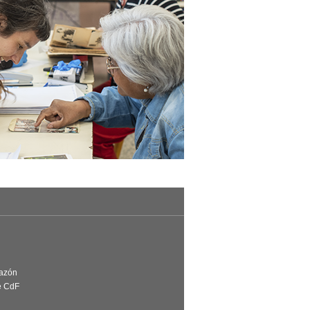
Razón
e CdF