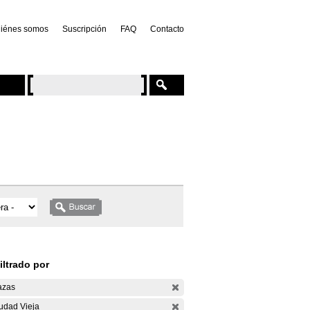
iénes somos
Suscripción
FAQ
Contacto
iltrado por
azas
udad Vieja