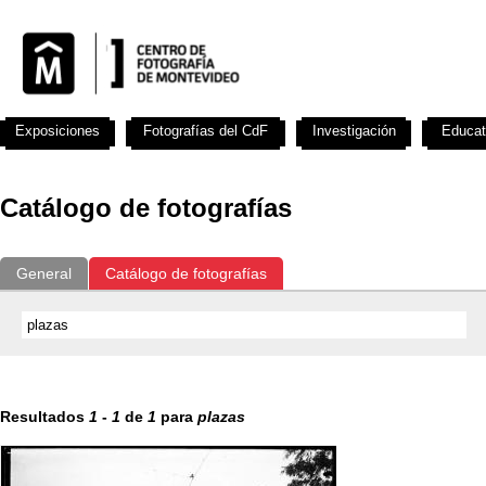
Exposiciones
Fotografías del CdF
Investigación
Educat
Catálogo de fotografías
General
Catálogo de fotografías
Resultados
1
-
1
de
1
para
plazas