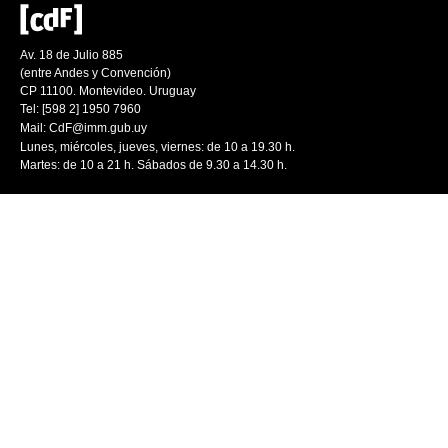
Av. 18 de Julio 885
(entre Andes y Convención)
CP 11100. Montevideo. Uruguay
Tel: [598 2] 1950 7960
Mail:
CdF@imm.gub.uy
Lunes, miércoles, jueves, viernes: de 10 a 19.30 h.
Martes: de 10 a 21 h. Sábados de 9.30 a 14.30 h.