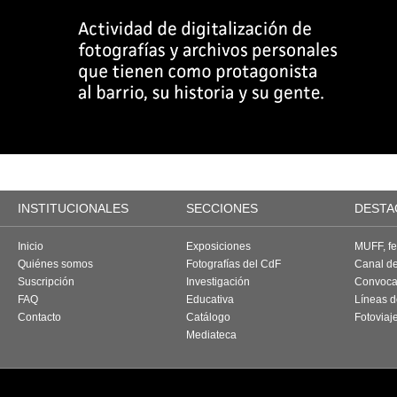
INSTITUCIONALES
SECCIONES
DESTA
Inicio
Exposiciones
MUFF, fes
Quiénes somos
Fotografías del CdF
Canal d
Suscripción
Investigación
Convoca
FAQ
Educativa
Líneas d
Contacto
Catálogo
Fotoviaj
Mediateca