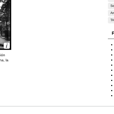
So
Ar
T
P
ción
ha, la