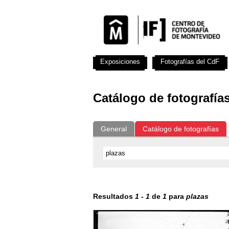
Exposiciones
Fotografías del CdF
Catálogo de fotografía
General
Catálogo de fotografías
Resultados
1
-
1
de
1
para
plazas