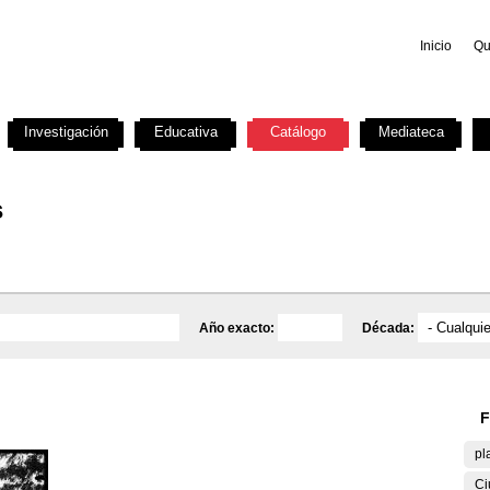
Inicio
Qu
Investigación
Educativa
Catálogo
Mediateca
s
Año exacto:
Década:
F
pl
Ci