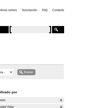
iénes somos
Suscripción
FAQ
Contacto
iltrado por
azas
udad Vieja