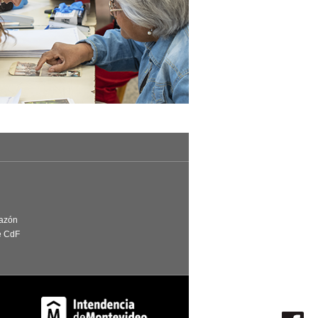
Razón
e CdF