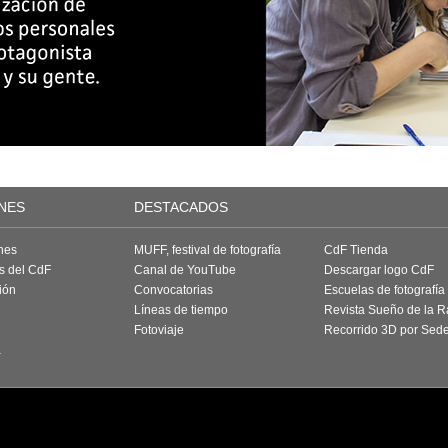
NES
DESTACADOS
nes
MUFF, festival de fotografía
CdF Tienda
as del CdF
Canal de YouTube
Descargar logo CdF
ión
Convocatorias
Escuelas de fotografía
Líneas de tiempo
Revista Sueño de la 
Fotoviaje
Recorrido 3D por Sed
a