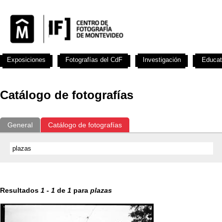
Exposiciones
Fotografías del CdF
Investigación
Educat
Catálogo de fotografías
General
Catálogo de fotografías
Resultados
1
-
1
de
1
para
plazas