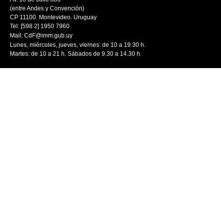
(entre Andes y Convención)
CP 11100. Montevideo. Uruguay
Tel: [598 2] 1950 7960
Mail:
CdF@imm.gub.uy
Lunes, miércoles, jueves, viernes: de 10 a 19.30 h.
Martes: de 10 a 21 h. Sábados de 9.30 a 14.30 h.