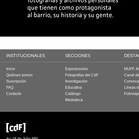
INSTITUCIONALES
SECCIONES
DESTA
Inicio
Exposiciones
MUFF, fes
Quiénes somos
Fotografías del CdF
Canal d
Suscripción
Investigación
Convoca
FAQ
Educativa
Líneas d
Contacto
Catálogo
Fotoviaj
Mediateca
Av. 18 de Julio 885