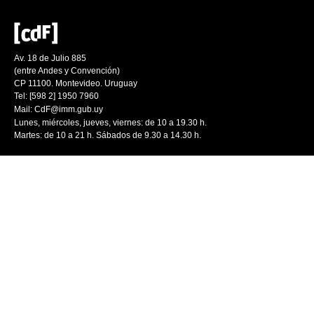
Av. 18 de Julio 885
(entre Andes y Convención)
CP 11100. Montevideo. Uruguay
Tel: [598 2] 1950 7960
Mail:
CdF@imm.gub.uy
Lunes, miércoles, jueves, viernes: de 10 a 19.30 h.
Martes: de 10 a 21 h. Sábados de 9.30 a 14.30 h.