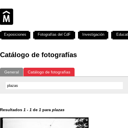
Exposiciones
Fotografías del CdF
Investigación
Educat
Catálogo de fotografías
General
Catálogo de fotografías
Resultados
1
-
1
de
1
para
plazas