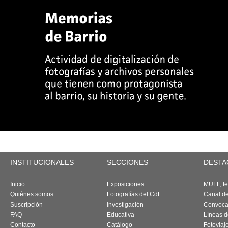
INSTITUCIONALES
SECCIONES
DESTA
Inicio
Exposiciones
MUFF, fes
Quiénes somos
Fotografías del CdF
Canal d
Suscripción
Investigación
Convoca
FAQ
Educativa
Líneas d
Contacto
Catálogo
Fotoviaj