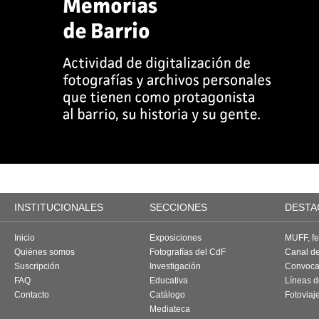
INSTITUCIONALES
SECCIONES
DESTA
Inicio
Exposiciones
MUFF, fes
Quiénes somos
Fotografías del CdF
Canal d
Suscripción
Investigación
Convoca
FAQ
Educativa
Líneas d
Contacto
Catálogo
Fotoviaj
Mediateca