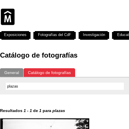
Exposiciones
Fotografías del CdF
Investigación
Educat
Catálogo de fotografías
General
Catálogo de fotografías
Resultados
1
-
1
de
1
para
plazas