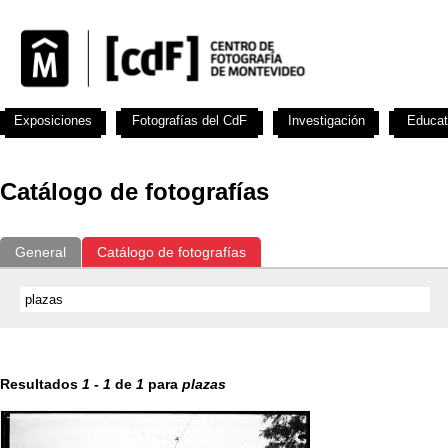
Exposiciones
Fotografías del CdF
Investigación
Educat
Catálogo de fotografías
General
Catálogo de fotografías
Resultados
1
-
1
de
1
para
plazas