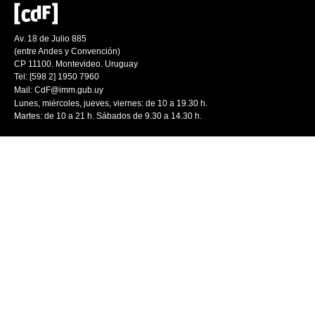
Av. 18 de Julio 885
(entre Andes y Convención)
CP 11100. Montevideo. Uruguay
Tel: [598 2] 1950 7960
Mail:
CdF@imm.gub.uy
Lunes, miércoles, jueves, viernes: de 10 a 19.30 h.
Martes: de 10 a 21 h. Sábados de 9.30 a 14.30 h.