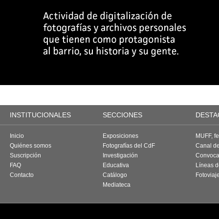
INSTITUCIONALES
SECCIONES
DESTA
Inicio
Exposiciones
MUFF, fes
Quiénes somos
Fotografías del CdF
Canal d
Suscripción
Investigación
Convoca
FAQ
Educativa
Líneas d
Contacto
Catálogo
Fotoviaj
Mediateca