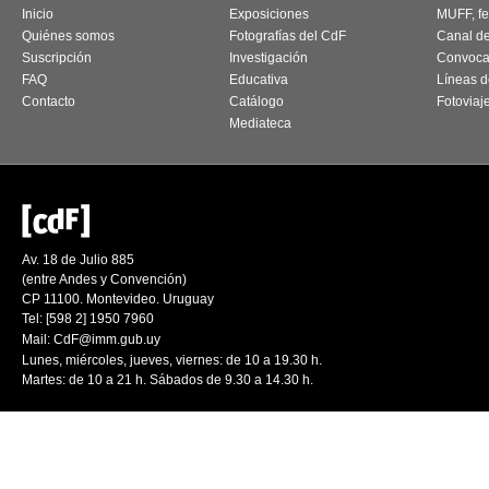
Inicio
Exposiciones
MUFF, fes
Quiénes somos
Fotografías del CdF
Canal d
Suscripción
Investigación
Convoca
FAQ
Educativa
Líneas d
Contacto
Catálogo
Fotoviaj
Mediateca
Av. 18 de Julio 885
(entre Andes y Convención)
CP 11100. Montevideo. Uruguay
Tel: [598 2] 1950 7960
Mail:
CdF@imm.gub.uy
Lunes, miércoles, jueves, viernes: de 10 a 19.30 h.
Martes: de 10 a 21 h. Sábados de 9.30 a 14.30 h.