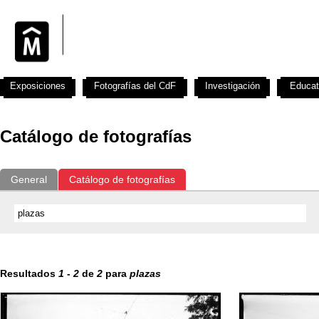
Exposiciones
Fotografías del CdF
Investigación
Educat
Catálogo de fotografías
General
Catálogo de fotografías
Resultados
1
-
2
de
2
para
plazas