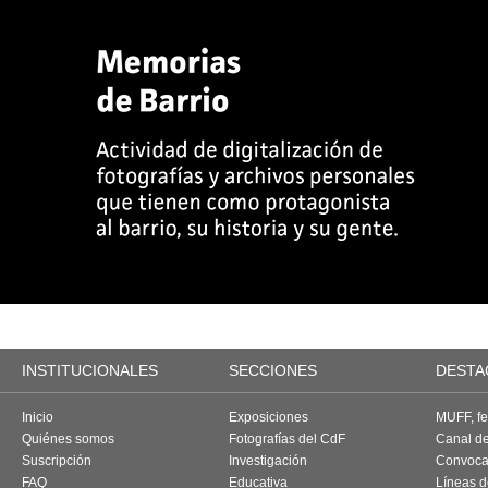
INSTITUCIONALES
SECCIONES
DESTA
Inicio
Exposiciones
MUFF, fes
Quiénes somos
Fotografías del CdF
Canal d
Suscripción
Investigación
Convoca
FAQ
Educativa
Líneas d