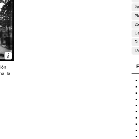
Pa
Pl
25
Ca
Du
T
P
ción
ha, la