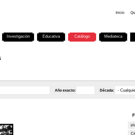
Inicio
Qu
Investigación
Educativa
Catálogo
Mediateca
s
Año exacto:
Década:
F
pl
Ci