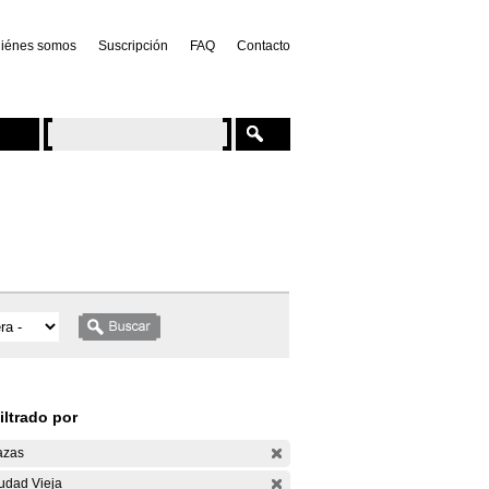
iénes somos
Suscripción
FAQ
Contacto
iltrado por
azas
udad Vieja