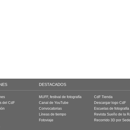
NES
DESTACADOS
nes
MUFF, festival de fotografía
CdF Tienda
as del CdF
Canal de YouTube
Descargar logo CdF
ión
Convocatorias
Escuelas de fotografía
Líneas de tiempo
Revista Sueño de la 
Fotoviaje
Recorrido 3D por Sed
a