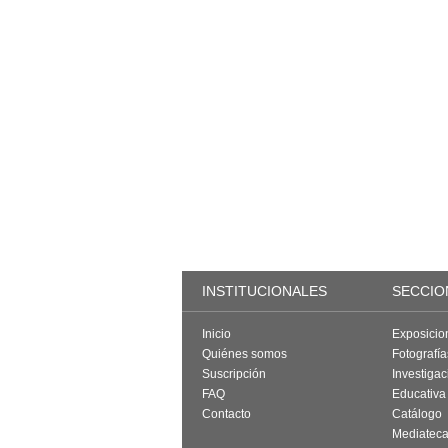
INSTITUCIONALES
SECCIO
Inicio
Exposicio
Quiénes somos
Fotografí
Suscripción
Investigac
FAQ
Educativa
Contacto
Catálogo
Mediatec