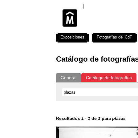
Exposiciones
Fotografías del CdF
Catálogo de fotografía
General
Catálogo de fotografías
Resultados
1
-
1
de
1
para
plazas