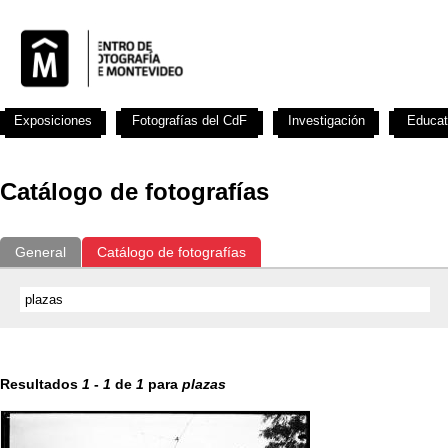
Exposiciones
Fotografías del CdF
Investigación
Educat
Catálogo de fotografías
General
Catálogo de fotografías
Resultados
1
-
1
de
1
para
plazas