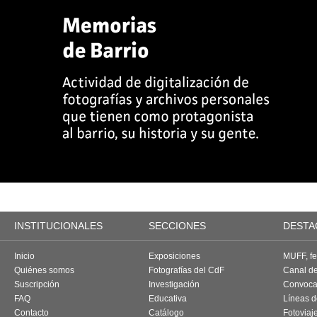
INSTITUCIONALES
SECCIONES
DESTA
Inicio
Exposiciones
MUFF, fes
Quiénes somos
Fotografías del CdF
Canal d
Suscripción
Investigación
Convoca
FAQ
Educativa
Líneas d
Contacto
Catálogo
Fotoviaj