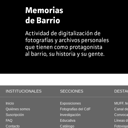
INSTITUCIONALES
SECCIONES
DESTA
Inicio
Exposiciones
MUFF, fes
Quiénes somos
Fotografías del CdF
Canal d
Suscripción
Investigación
Convoca
FAQ
Educativa
Líneas d
Contacto
Catálogo
Fotoviaj