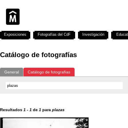
Exposiciones
Fotografías del CdF
Investigación
Educat
Catálogo de fotografías
General
Catálogo de fotografías
Resultados
1
-
1
de
1
para
plazas