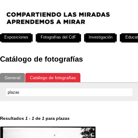
Exposiciones
Fotografías del CdF
Investigación
Educat
Catálogo de fotografías
General
Catálogo de fotografías
Resultados
1
-
1
de
1
para
plazas