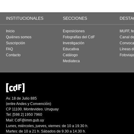
INSTITUCIONALES
SECCIONES
DESTA
Inicio
Exposiciones
MUFF, fes
Quiénes somos
Fotografías del CdF
Canal d
Suscripción
Investigación
Convoca
FAQ
Educativa
Líneas d
Contacto
Catálogo
Fotoviaj
Mediateca
Av. 18 de Julio 885
(entre Andes y Convención)
CP 11100. Montevideo. Uruguay
Tel: [598 2] 1950 7960
Mail:
CdF@imm.gub.uy
Lunes, miércoles, jueves, viernes: de 10 a 19.30 h.
Martes: de 10 a 21 h. Sábados de 9.30 a 14.30 h.