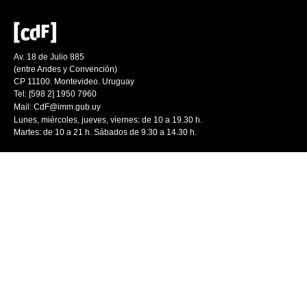
Av. 18 de Julio 885
(entre Andes y Convención)
CP 11100. Montevideo. Uruguay
Tel: [598 2] 1950 7960
Mail:
CdF@imm.gub.uy
Lunes, miércoles, jueves, viernes: de 10 a 19.30 h.
Martes: de 10 a 21 h. Sábados de 9.30 a 14.30 h.