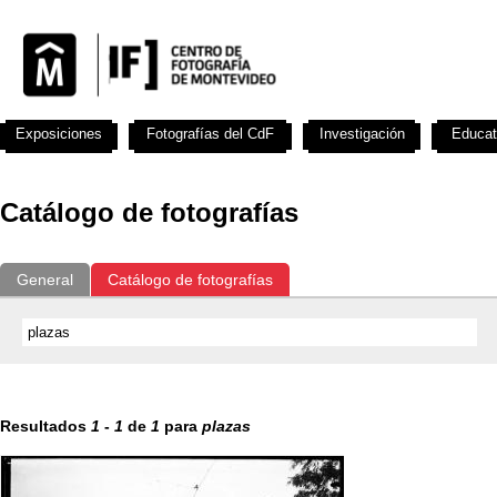
Exposiciones
Fotografías del CdF
Investigación
Educat
Catálogo de fotografías
General
Catálogo de fotografías
Resultados
1
-
1
de
1
para
plazas