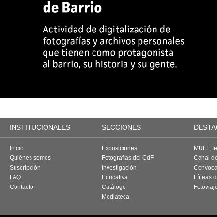
INSTITUCIONALES
SECCIONES
DESTA
Inicio
Exposiciones
MUFF, fes
Quiénes somos
Fotografías del CdF
Canal d
Suscripción
Investigación
Convoca
FAQ
Educativa
Líneas d
Contacto
Catálogo
Fotoviaj
Mediateca