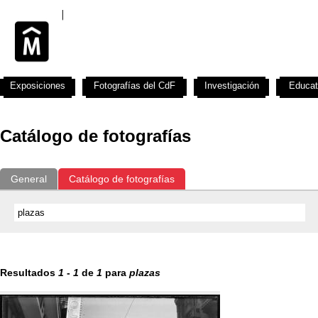
Exposiciones
Fotografías del CdF
Investigación
Educat
Catálogo de fotografías
General
Catálogo de fotografías
Resultados
1
-
1
de
1
para
plazas