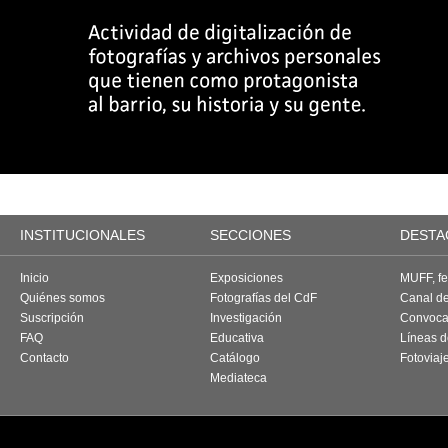
INSTITUCIONALES
SECCIONES
DESTA
Inicio
Exposiciones
MUFF, fes
Quiénes somos
Fotografías del CdF
Canal d
Suscripción
Investigación
Convoca
FAQ
Educativa
Líneas d
Contacto
Catálogo
Fotoviaj
Mediateca