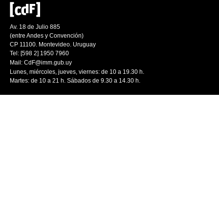
Av. 18 de Julio 885
(entre Andes y Convención)
CP 11100. Montevideo. Uruguay
Tel: [598 2] 1950 7960
Mail:
CdF@imm.gub.uy
Lunes, miércoles, jueves, viernes: de 10 a 19.30 h.
Martes: de 10 a 21 h. Sábados de 9.30 a 14.30 h.