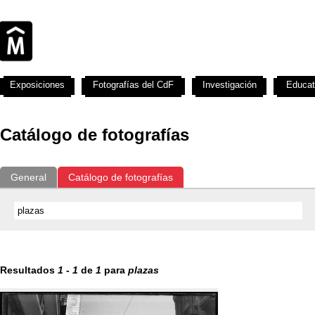
Exposiciones
Fotografías del CdF
Investigación
Educat
Catálogo de fotografías
General
Catálogo de fotografías
Resultados
1
-
1
de
1
para
plazas