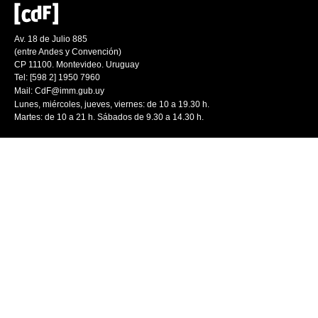
Av. 18 de Julio 885
(entre Andes y Convención)
CP 11100. Montevideo. Uruguay
Tel: [598 2] 1950 7960
Mail:
CdF@imm.gub.uy
Lunes, miércoles, jueves, viernes: de 10 a 19.30 h.
Martes: de 10 a 21 h. Sábados de 9.30 a 14.30 h.