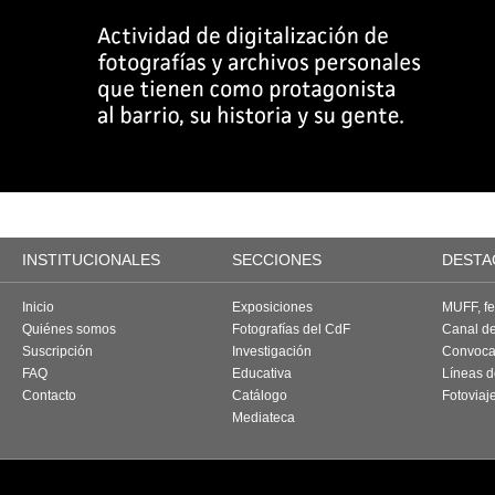
INSTITUCIONALES
SECCIONES
DESTA
Inicio
Exposiciones
MUFF, fes
Quiénes somos
Fotografías del CdF
Canal d
Suscripción
Investigación
Convoca
FAQ
Educativa
Líneas d
Contacto
Catálogo
Fotoviaj
Mediateca