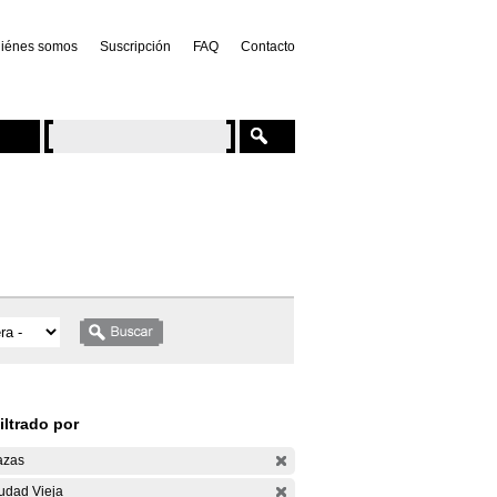
iénes somos
Suscripción
FAQ
Contacto
iltrado por
azas
udad Vieja