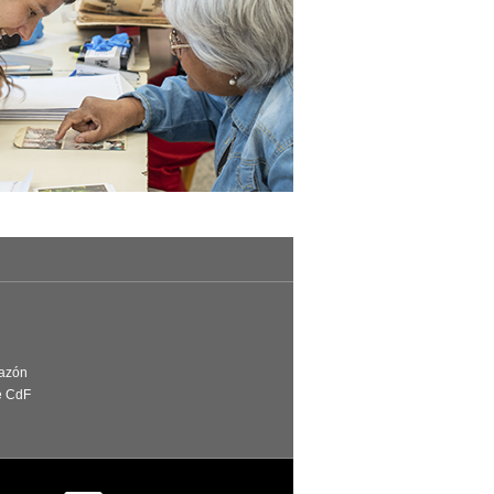
Razón
e CdF