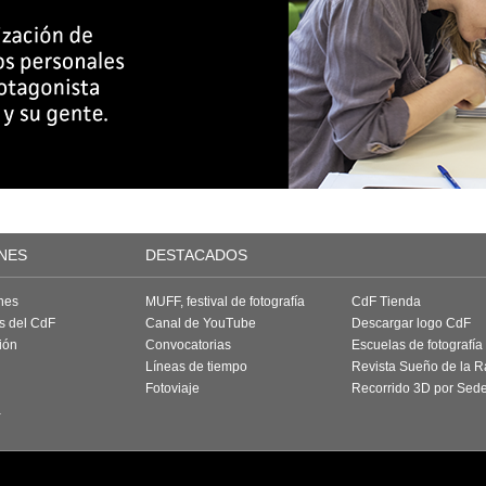
NES
DESTACADOS
nes
MUFF, festival de fotografía
CdF Tienda
as del CdF
Canal de YouTube
Descargar logo CdF
ión
Convocatorias
Escuelas de fotografía
Líneas de tiempo
Revista Sueño de la 
Fotoviaje
Recorrido 3D por Sed
a