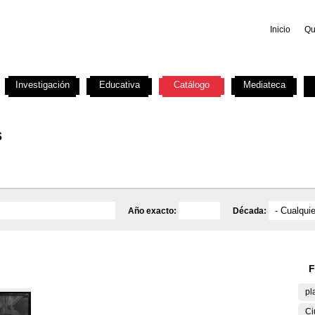
Inicio
Qu
Investigación
Educativa
Catálogo
Mediateca
s
Año exacto:
Década:
F
pl
Ci