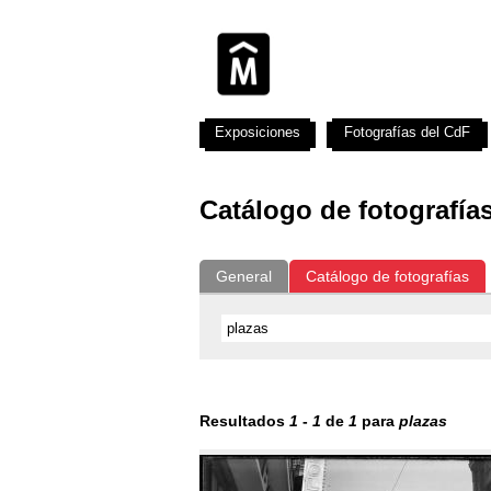
Exposiciones
Fotografías del CdF
Catálogo de fotografía
General
Catálogo de fotografías
Resultados
1
-
1
de
1
para
plazas