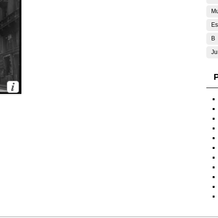
Mu
Es
B
Ju
P