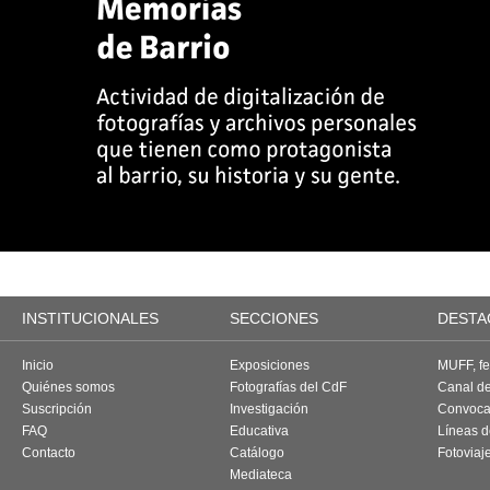
INSTITUCIONALES
SECCIONES
DESTA
Inicio
Exposiciones
MUFF, fes
Quiénes somos
Fotografías del CdF
Canal d
Suscripción
Investigación
Convoca
FAQ
Educativa
Líneas d
Contacto
Catálogo
Fotoviaj
Mediateca