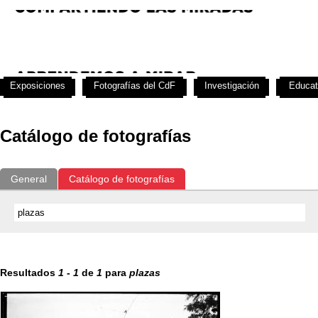
Exposiciones
Fotografías del CdF
Investigación
Educat
Catálogo de fotografías
General
Catálogo de fotografías
Resultados
1
-
1
de
1
para
plazas