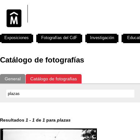
Exposiciones
Fotografías del CdF
Investigación
Educat
Catálogo de fotografías
General
Catálogo de fotografías
Resultados
1
-
1
de
1
para
plazas