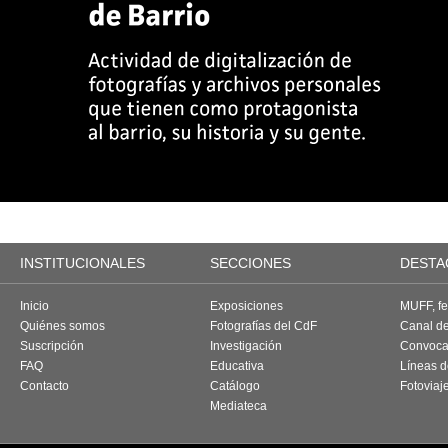
INSTITUCIONALES
SECCIONES
DESTA
Inicio
Exposiciones
MUFF, fes
Quiénes somos
Fotografías del CdF
Canal d
Suscripción
Investigación
Convoca
FAQ
Educativa
Líneas d
Contacto
Catálogo
Fotoviaj
Mediateca