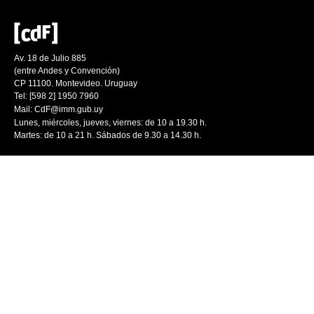
Av. 18 de Julio 885
(entre Andes y Convención)
CP 11100. Montevideo. Uruguay
Tel: [598 2] 1950 7960
Mail:
CdF@imm.gub.uy
Lunes, miércoles, jueves, viernes: de 10 a 19.30 h.
Martes: de 10 a 21 h. Sábados de 9.30 a 14.30 h.