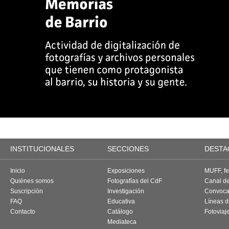
INSTITUCIONALES
SECCIONES
DESTA
Inicio
Exposiciones
MUFF, fes
Quiénes somos
Fotografías del CdF
Canal d
Suscripción
Investigación
Convoca
FAQ
Educativa
Líneas d
Contacto
Catálogo
Fotoviaj
Mediateca