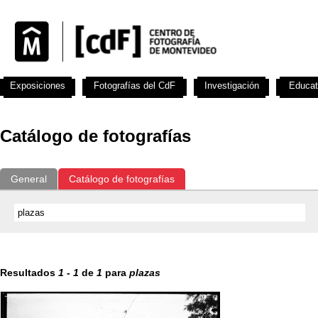
Exposiciones
Fotografías del CdF
Investigación
Educat
Catálogo de fotografías
General
Catálogo de fotografías
Resultados
1
-
1
de
1
para
plazas